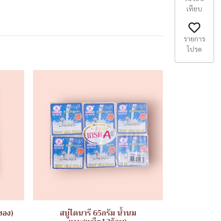
เทียบ
รายการ
โปรด
ซอง)
สบู่ไดนารี 65กรัม น้ำนม