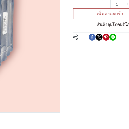
จำนวน
เพิ่มลงตะกร้า
หมวดหมู่:
สินค้าอุปโภคบริโภ
แชร์