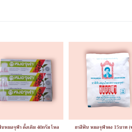
ฟันหมอจุฬา ดั้งเดิม 40กรัม โหล
ยาสีฟัน หมอจุฬาผง 15บาท (