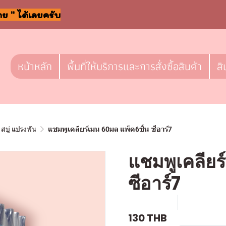
าย " ได้เลยครับ
หน้าหลัก
พื้นที่ให้บริการและการสั่งซื้อสินค้า
สิ
สบู่ แปรงฟัน
แชมพูเคลียร์เมน 60มล แพ็ค6ชิ้น ซีอาร์7
แชมพูเคลียร
ซีอาร์7
SKU : a524
ขายแล้ว 1 
130 THB