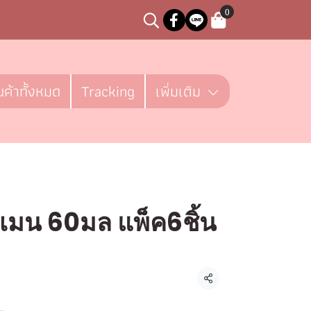
0
นค้าทั้งหมด
Tracking
เพิ่มเติม
์เมน 60มล แพ็ค6ชิ้น
ชิ้น
แชร์