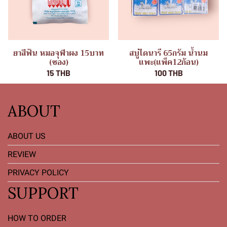
ยาสีฟัน หมอจุฬาผง 15บาท
สบู่ไดนารี 65กรัม น้ำนม
(ซอง)
แพะ(แพ็ค12ก้อน)
15 THB
100 THB
ABOUT
ABOUT US
REVIEW
PRIVACY POLICY
SUPPORT
HOW TO ORDER