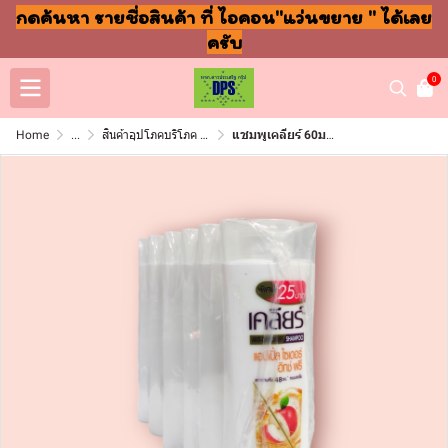
กดค้นหา รายชื่อสินค้า ที่ ไอคอน"แว่นขยาย " ได้เลย
ครับ
0
Home
...
สินค้าอุปโภคบริโภค แชมพู สบู่ แปรงฟัน
แชมพูเคลียร์ 60มล แพ็ค6ชิ้น แอปเปิ้ลไซเดอร์