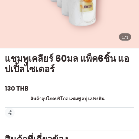
1/1
แชมพูเคลียร์ 60มล แพ็ค6ชิ้น แอ
ปเปิ้ลไซเดอร์
SKU : a525
ขายแล้ว 0 ชิ้น
130 THB
หมวดหมู่:
สินค้าอุปโภคบริโภค แชมพู สบู่ แปรงฟัน
แชร์