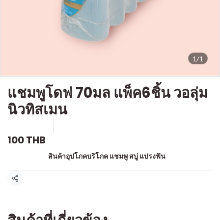
1/1
แชมพูโดฟ 70มล แพ็ค6ชิ้น วอลุ่ม
นิวทิสเมน
SKU : a531
ขายแล้ว 0 ชิ้น
100 THB
หมวดหมู่:
สินค้าอุปโภคบริโภค แชมพู สบู่ แปรงฟัน
แชร์