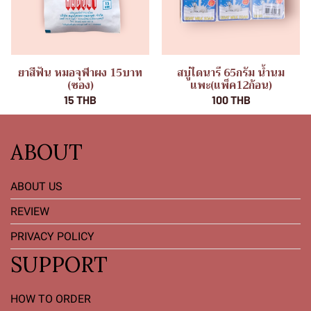
ยาสีฟัน หมอจุฬาผง 15บาท
สบู่ไดนารี 65กรัม น้ำนม
(ซอง)
แพะ(แพ็ค12ก้อน)
15 THB
100 THB
ABOUT
ABOUT US
REVIEW
PRIVACY POLICY
SUPPORT
HOW TO ORDER