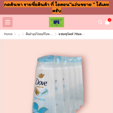
กดค้นหา รายชื่อสินค้า ที่ ไอคอน"แว่นขยาย " ได้เลย
ครับ
0
Home
...
สินค้าอุปโภคบริโภค แชมพู สบู่ แปรงฟัน
แชมพูโดฟ 70มล แพ็ค6ชิ้น วอลุ่มนิวทิสเมน