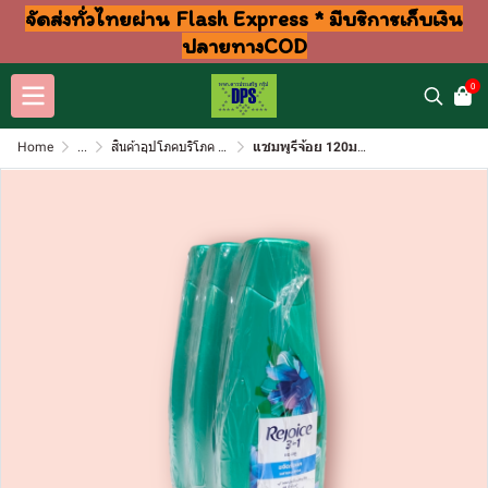
จัดส่งทั่วไทยผ่าน Flash Express * มีบริการเก็บเงิน
ปลายทางCOD
0
Home
...
สินค้าอุปโภคบริโภค แชมพู สบู่ แปรงฟัน
แชมพูรีจ้อย 120มล ขจัดรังแค เมนทอล (แพ็ค3ขวด)