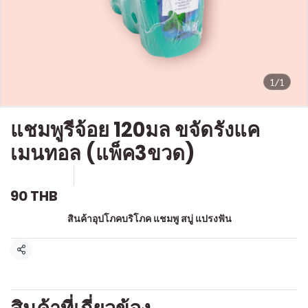
1/1
แชมพูรีจ้อย 120มล ขจัดรังแค
เมนทอล (แพ็ค3ขวด)
SKU : a541
ขายแล้ว 0 ชิ้น
90 THB
หมวดหมู่:
สินค้าอุปโภคบริโภค แชมพู สบู่ แปรงฟัน
แชร์