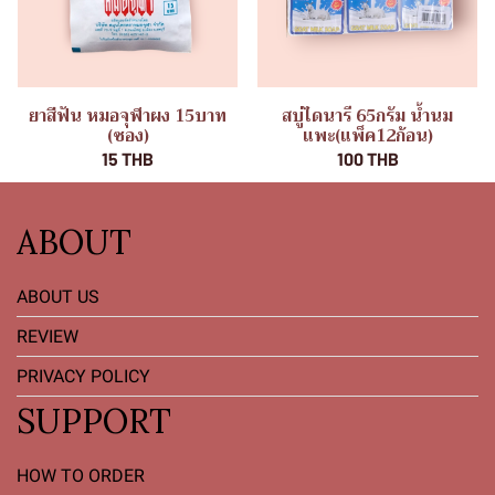
ยาสีฟัน หมอจุฬาผง 15บาท
สบู่ไดนารี 65กรัม น้ำนม
(ซอง)
แพะ(แพ็ค12ก้อน)
15 THB
100 THB
ABOUT
ABOUT US
REVIEW
PRIVACY POLICY
SUPPORT
HOW TO ORDER