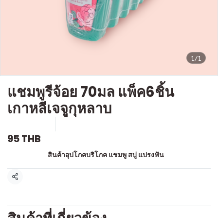
1/1
แชมพูรีจ้อย 70มล แพ็ค6ชิ้น
เกาหลีเจจูกุหลาบ
SKU : a545
ขายแล้ว 0 ชิ้น
95 THB
หมวดหมู่:
สินค้าอุปโภคบริโภค แชมพู สบู่ แปรงฟัน
แชร์