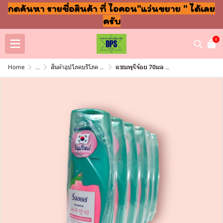
กดค้นหา รายชื่อสินค้า ที่ ไอคอน"แว่นขยาย " ได้เลย
ครับ
0
Home
...
สินค้าอุปโภคบริโภค แชมพู สบู่ แปรงฟัน
แชมพูรีจ้อย 70มล แพ็ค6ชิ้น เกาหลีเจจูกุหลาบ