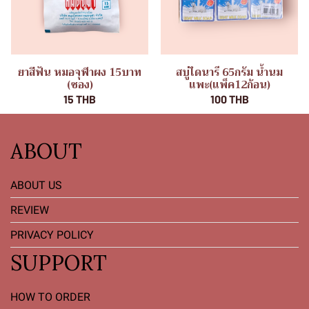
ยาสีฟัน หมอจุฬาผง 15บาท
สบู่ไดนารี 65กรัม น้ำนม
(ซอง)
แพะ(แพ็ค12ก้อน)
15 THB
100 THB
ABOUT
ABOUT US
REVIEW
PRIVACY POLICY
SUPPORT
HOW TO ORDER