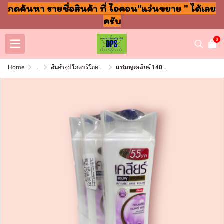
กดค้นหา รายชื่อสินค้า ที่ ไอคอน"แว่นขยาย " ได้เลย
ครับ
0
Home
...
สินค้าอุปโภคบริโภค แชมพู สบู่ แปรงฟัน
แชมพูเคลียร์ 140มล 55บาท คอมพลีทซอฟแคร์ (แพ็ค3ขวด)