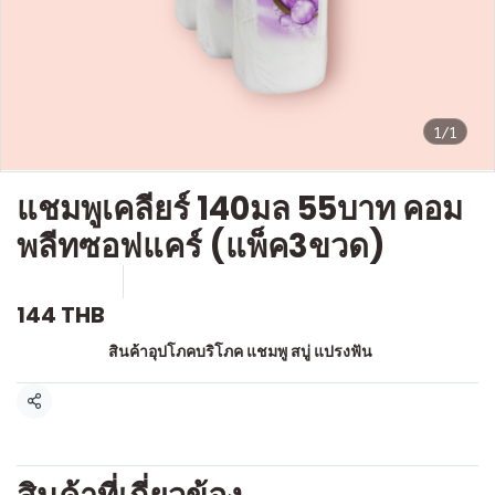
1/1
แชมพูเคลียร์ 140มล 55บาท คอม
พลีทซอฟแคร์ (แพ็ค3ขวด)
SKU : a557
ขายแล้ว 0 ชิ้น
144 THB
หมวดหมู่:
สินค้าอุปโภคบริโภค แชมพู สบู่ แปรงฟัน
แชร์