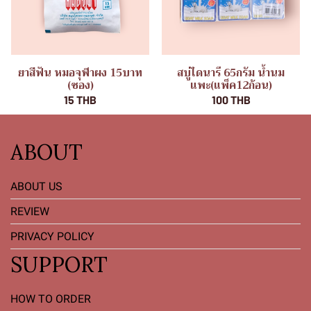
ยาสีฟัน หมอจุฬาผง 15บาท
สบู่ไดนารี 65กรัม น้ำนม
(ซอง)
แพะ(แพ็ค12ก้อน)
15 THB
100 THB
ABOUT
ABOUT US
REVIEW
PRIVACY POLICY
SUPPORT
HOW TO ORDER