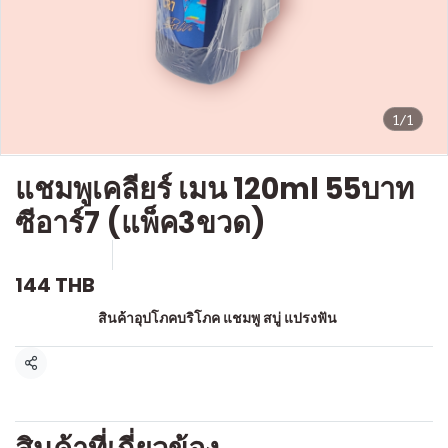
1/1
แชมพูเคลียร์ เมน 120ml 55บาท
ซีอาร์7 (แพ็ค3ขวด)
SKU : a558
ขายแล้ว 0 ชิ้น
144 THB
หมวดหมู่:
สินค้าอุปโภคบริโภค แชมพู สบู่ แปรงฟัน
แชร์