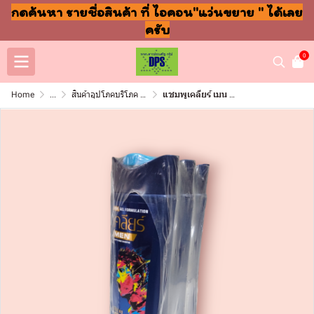
กดค้นหา รายชื่อสินค้า ที่ ไอคอน"แว่นขยาย " ได้เลย
ครับ
0
Home
...
สินค้าอุปโภคบริโภค แชมพู สบู่ แปรงฟัน
แชมพูเคลียร์ เมน 120ml 55บาท ซีอาร์7 (แพ็ค3ขวด)