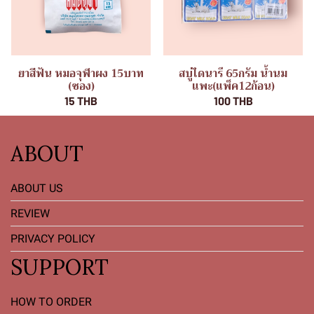
ยาสีฟัน หมอจุฬาผง 15บาท
สบู่ไดนารี 65กรัม น้ำนม
(ซอง)
แพะ(แพ็ค12ก้อน)
15 THB
100 THB
ABOUT
ABOUT US
REVIEW
PRIVACY POLICY
SUPPORT
HOW TO ORDER