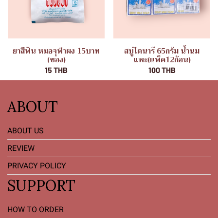
ยาสีฟัน หมอจุฬาผง 15บาท
สบู่ไดนารี 65กรัม น้ำนม
(ซอง)
แพะ(แพ็ค12ก้อน)
15 THB
100 THB
ABOUT
ABOUT US
REVIEW
PRIVACY POLICY
SUPPORT
HOW TO ORDER