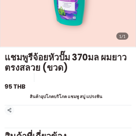
1/1
แชมพูรีจ้อยหัวปั๊ม 370มล ผมยาว
ตรงสลวย (ขวด)
SKU : a563
ขายแล้ว 0 ชิ้น
95 THB
หมวดหมู่:
สินค้าอุปโภคบริโภค แชมพู สบู่ แปรงฟัน
แชร์