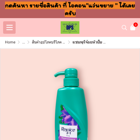
กดค้นหา รายชื่อสินค้า ที่ ไอคอน"แว่นขยาย " ได้เลย
ครับ
0
Home
...
สินค้าอุปโภคบริโภค แชมพู สบู่ แปรงฟัน
แชมพูรีจ้อยหัวปั๊ม 370มล ผมยาวตรงสลวย (ขวด)