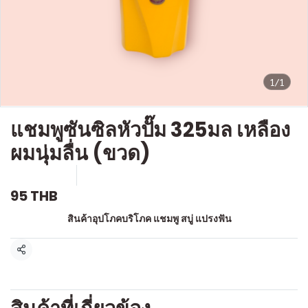
1/1
แชมพูซันซิลหัวปั๊ม 325มล เหลือง
ผมนุ่มลื่น (ขวด)
SKU : a567
ขายแล้ว 0 ชิ้น
95 THB
หมวดหมู่:
สินค้าอุปโภคบริโภค แชมพู สบู่ แปรงฟัน
แชร์