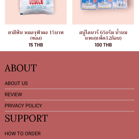
ยาสีฟัน หมอจุฬาผง 15บาท
สบู่ไดนารี 65กรัม น้ำนม
(ซอง)
แพะ(แพ็ค12ก้อน)
15 THB
100 THB
ABOUT
ABOUT US
REVIEW
PRIVACY POLICY
SUPPORT
HOW TO ORDER