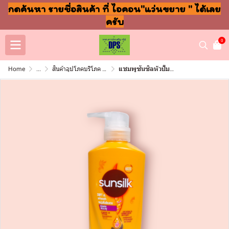
กดค้นหา รายชื่อสินค้า ที่ ไอคอน"แว่นขยาย " ได้เลย
ครับ
0
Home
...
สินค้าอุปโภคบริโภค แชมพู สบู่ แปรงฟัน
แชมพูซันซิลหัวปั๊ม 325มล เหลือง ผมนุ่มลื่น (ขวด)