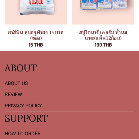
ยาสีฟัน หมอจุฬาผง 15บาท
สบู่ไดนารี 65กรัม น้ำนม
(ซอง)
แพะ(แพ็ค12ก้อน)
15 THB
100 THB
ABOUT
ABOUT US
REVIEW
PRIVACY POLICY
SUPPORT
HOW TO ORDER