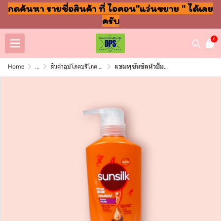
กดค้นหา รายชื่อสินค้า ที่ ไอคอน"แว่นขยาย " ได้เลย
ครับ
0
Home
...
สินค้าอุปโภคบริโภค แชมพู สบู่ แปรงฟัน
แชมพูซันซิลหัวปั๊ม 325ml ส้ม บำรุงผมเสีย (ขวด)