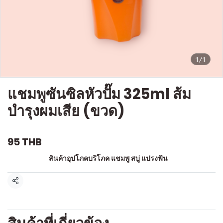
1/1
แชมพูซันซิลหัวปั๊ม 325ml ส้ม
บำรุงผมเสีย (ขวด)
SKU : a568
ขายแล้ว 0 ชิ้น
95 THB
หมวดหมู่:
สินค้าอุปโภคบริโภค แชมพู สบู่ แปรงฟัน
แชร์