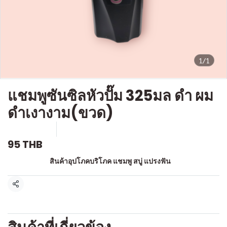
1/1
แชมพูซันซิลหัวปั๊ม 325มล ดำ ผม
ดำเงางาม(ขวด)
SKU : a572
ขายแล้ว 0 ชิ้น
95 THB
หมวดหมู่:
สินค้าอุปโภคบริโภค แชมพู สบู่ แปรงฟัน
แชร์