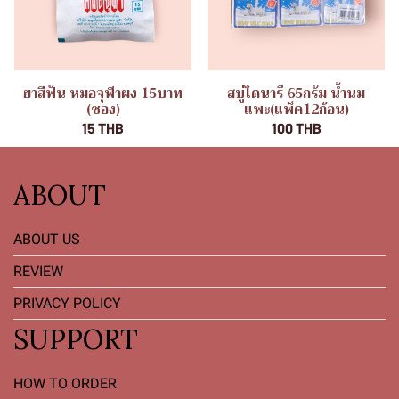
ยาสีฟัน หมอจุฬาผง 15บาท
สบู่ไดนารี 65กรัม น้ำนม
(ซอง)
แพะ(แพ็ค12ก้อน)
15 THB
100 THB
ABOUT
ABOUT US
REVIEW
PRIVACY POLICY
SUPPORT
HOW TO ORDER