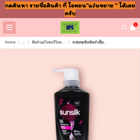
กดค้นหา รายชื่อสินค้า ที่ ไอคอน"แว่นขยาย " ได้เลย
ครับ
0
Home
...
สินค้าอุปโภคบริโภค แชมพู สบู่ แปรงฟัน
แชมพูซันซิลหัวปั๊ม 325มล ดำ ผมดำเงางาม(ขวด)