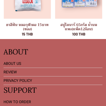
ยาสีฟัน หมอจุฬาผง 15บาท
สบู่ไดนารี 65กรัม น้ำนม
(ซอง)
แพะ(แพ็ค12ก้อน)
15 THB
100 THB
ABOUT
ABOUT US
REVIEW
PRIVACY POLICY
SUPPORT
HOW TO ORDER