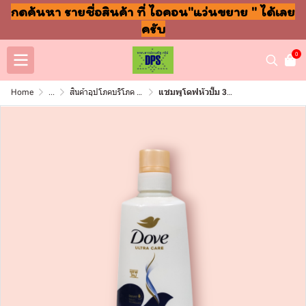
กดค้นหา รายชื่อสินค้า ที่ ไอคอน"แว่นขยาย " ได้เลย
ครับ
0
Home
...
สินค้าอุปโภคบริโภค แชมพู สบู่ แปรงฟัน
แชมพูโดฟหัวปั๊ม 370ml น้ำเงิน อินเท้นรีแพร์(ขวด)