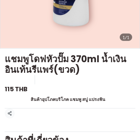
1/1
แชมพูโดฟหัวปั๊ม 370ml น้ำเงิน
อินเท้นรีแพร์(ขวด)
SKU : a579
ขายแล้ว 0 ชิ้น
115 THB
หมวดหมู่:
สินค้าอุปโภคบริโภค แชมพู สบู่ แปรงฟัน
แชร์