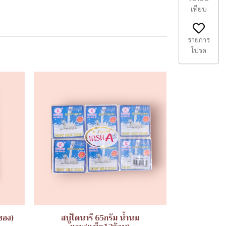
เทียบ
รายการ
โปรด
ซอง)
สบู่ไดนารี 65กรัม น้ำนม