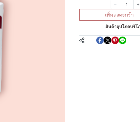
จำนวน
เพิ่มลงตะกร้า
หมวดหมู่:
สินค้าอุปโภคบริโภ
แชร์