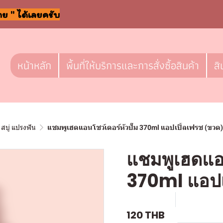
าย " ได้เลยครับ
หน้าหลัก
พื้นที่ให้บริการและการสั่งซื้อสินค้า
สิ
สบู่ แปรงฟัน
แชมพูเฮดแอนโชว์เดอร์หัวปั๊ม 370ml แอปเปิ้ลเฟรช (ขวด)
แชมพูเฮดแอน
370ml แอปเ
SKU : a584
ขายแล้ว 0 
120 THB