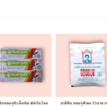
ฟันหมอจุฬา ดั้งเดิม 40กรัม โหล
ยาสีฟัน หมอจุฬาผง 15บาท (