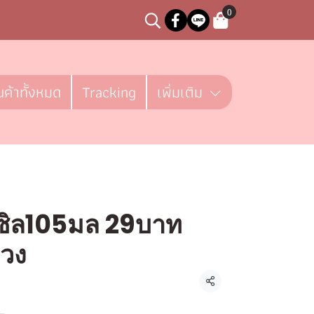
0
นค้าทั้งหมด
Tracking
เพิ่มเติม
ซิล105มล 29บาท
่วง
ชิ้น
แชร์