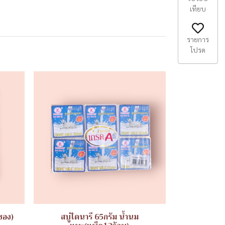
เทียบ
รายการ
โปรด
ซอง)
สบู่ไดนารี 65กรัม น้ำนม