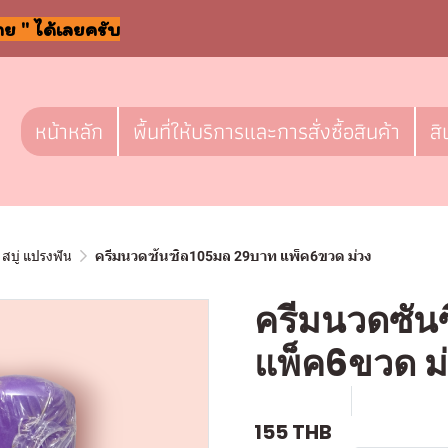
าย " ได้เลยครับ
หน้าหลัก
พื้นที่ให้บริการและการสั่งซื้อสินค้า
สิ
สบู่ แปรงฟัน
ครีมนวดซันซิล105มล 29บาท แพ็ค6ขวด ม่วง
ครีมนวดซัน
แพ็ค6ขวด ม
SKU : a609
ขายแล้ว 0 
155 THB