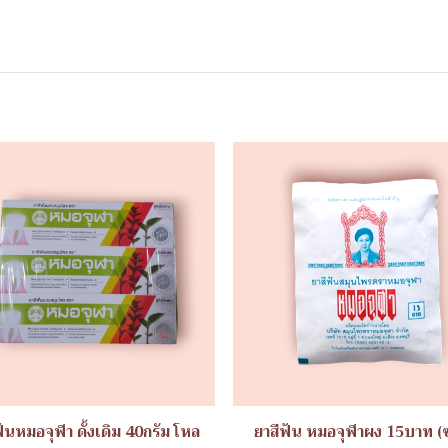
ฟันหมอจุฬา ดั้งเดิม 40กรัม โหล
ยาสีฟัน หมอจุฬาผง 15บาท (