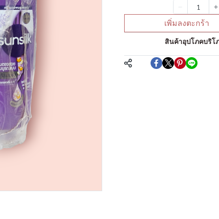
จำนวน
เพิ่มลงตะกร้า
หมวดหมู่:
สินค้าอุปโภคบริโภ
แชร์