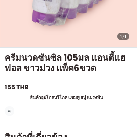
1/1
ครีมนวดซันซิล 105มล แอนตี้แฮ
ฟอล ขาวม่วง แพ็ค6ขวด
SKU : a611
ขายแล้ว 0 ชิ้น
155 THB
หมวดหมู่:
สินค้าอุปโภคบริโภค แชมพู สบู่ แปรงฟัน
แชร์