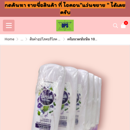
กดค้นหา รายชื่อสินค้า ที่ ไอคอน"แว่นขยาย " ได้เลย
ครับ
0
Home
...
สินค้าอุปโภคบริโภค แชมพู สบู่ แปรงฟัน
ครีมนวดซันซิล 105มล แอนตี้แฮฟอล ขาวม่วง แพ็ค6ขวด