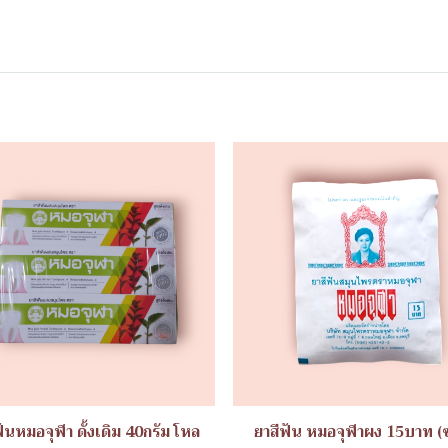
ฟันหมอจุฬา ดั้งเดิม 40กรัม โหล
ยาสีฟัน หมอจุฬาผง 15บาท (