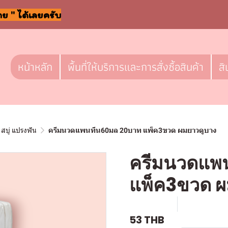
าย " ได้เลยครับ
หน้าหลัก
พื้นที่ให้บริการและการสั่งซื้อสินค้า
สิ
สบู่ แปรงฟัน
ครีมนวดแพนทีน60มล 20บาท แพ็ค3ขวด ผมยาวดูบาง
ครีมนวดแพ
แพ็ค3ขวด ผ
SKU : a614
ขายแล้ว 0 
53 THB