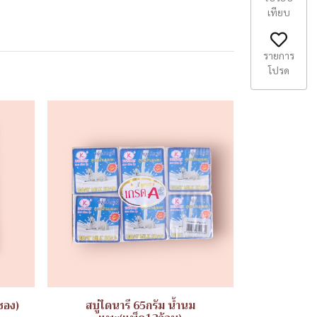
เทียบ
รายการ
โปรด
ซอง)
สบู่ไดนารี 65กรัม น้ำนม