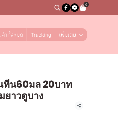
0
นค้าทั้งหมด
Tracking
เพิ่มเติม
นทีน60มล 20บาท
มยาวดูบาง
ชิ้น
แชร์