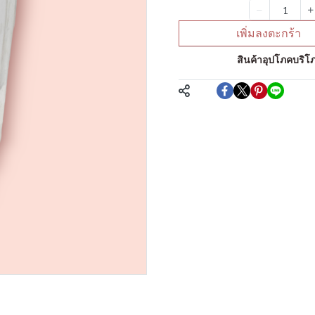
จำนวน
เพิ่มลงตะกร้า
หมวดหมู่:
สินค้าอุปโภคบริโภ
แชร์