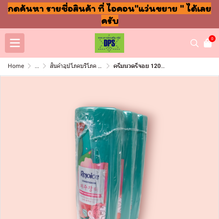
กดค้นหา รายชื่อสินค้า ที่ ไอคอน"แว่นขยาย " ได้เลย
ครับ
0
Home
...
สินค้าอุปโภคบริโภค แชมพู สบู่ แปรงฟัน
ครีมนวดรีจอย 120มล แพ็ค3ขวด เกาหลีเจจู