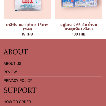
ยาสีฟัน หมอจุฬาผง 15บาท
สบู่ไดนารี 65กรัม น้ำนม
(ซอง)
แพะ(แพ็ค12ก้อน)
15 THB
100 THB
ABOUT
ABOUT US
REVIEW
PRIVACY POLICY
SUPPORT
HOW TO ORDER