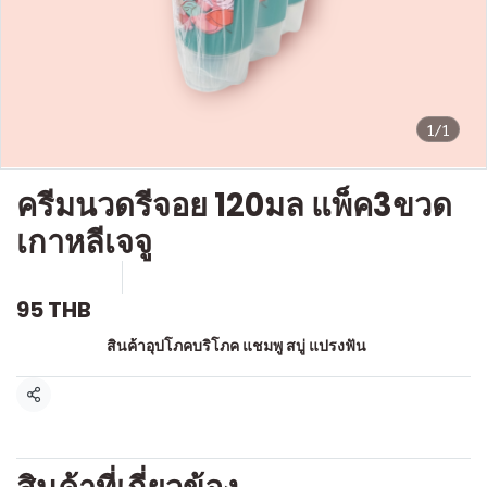
1/1
ครีมนวดรีจอย 120มล แพ็ค3ขวด
เกาหลีเจจู
SKU : a630
ขายแล้ว 0 ชิ้น
95 THB
หมวดหมู่:
สินค้าอุปโภคบริโภค แชมพู สบู่ แปรงฟัน
แชร์