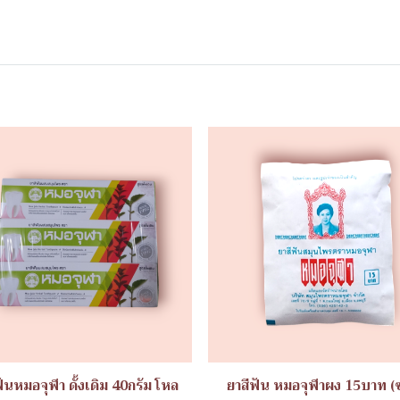
ฟันหมอจุฬา ดั้งเดิม 40กรัม โหล
ยาสีฟัน หมอจุฬาผง 15บาท (