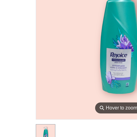
⚲
Hover to zoo