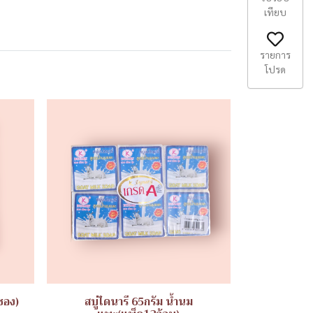
เทียบ
รายการ
โปรด
ซอง)
สบู่ไดนารี 65กรัม น้ำนม