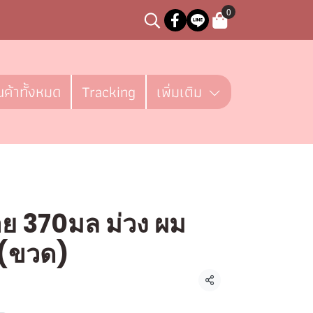
0
นค้าทั้งหมด
Tracking
เพิ่มเติม
อย 370มล ม่วง ผม
น (ขวด)
ชิ้น
แชร์