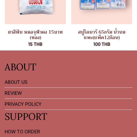
ยาสีฟัน หมอจุฬาผง 15บาท
สบู่ไดนารี 65กรัม น้ำนม
(ซอง)
แพะ(แพ็ค12ก้อน)
15 THB
100 THB
ABOUT
ABOUT US
REVIEW
PRIVACY POLICY
SUPPORT
HOW TO ORDER