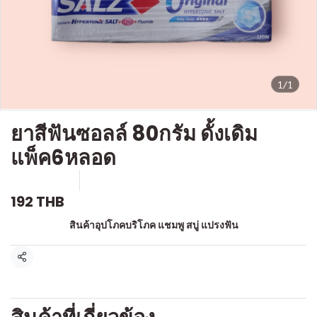
1/1
ยาสีฟันซอลล์ 80กรัม ดั้งเดิม
แพ็ค6หลอด
SKU : a326
ขายแล้ว 0 ชิ้น
192 THB
หมวดหมู่:
สินค้าอุปโภคบริโภค แชมพู สบู่ แปรงฟัน
แชร์