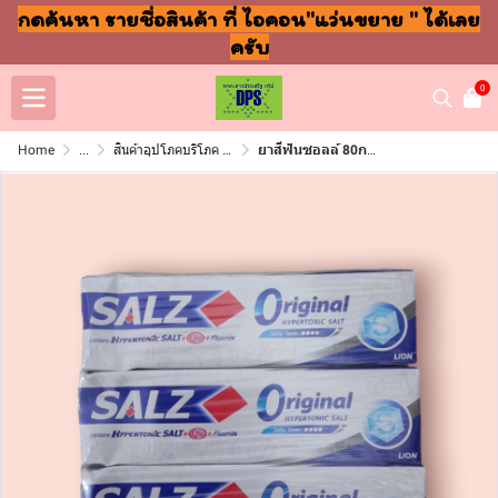
กดค้นหา รายชื่อสินค้า ที่ ไอคอน"แว่นขยาย " ได้เลย
ครับ
0
Home
...
สินค้าอุปโภคบริโภค แชมพู สบู่ แปรงฟัน
ยาสีฟันซอลล์ 80กรัม ดั้งเดิม แพ็ค6หลอด