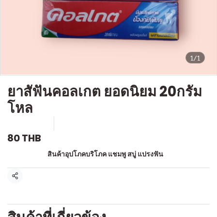
1/1
ยาสัฟันคอลเกต ยอดนิยม 20กรัม
โหล
SKU : a307
ขายแล้ว 0 ชิ้น
80 THB
หมวดหมู่:
สินค้าอุปโภคบริโภค แชมพู สบู่ แปรงฟัน
แชร์