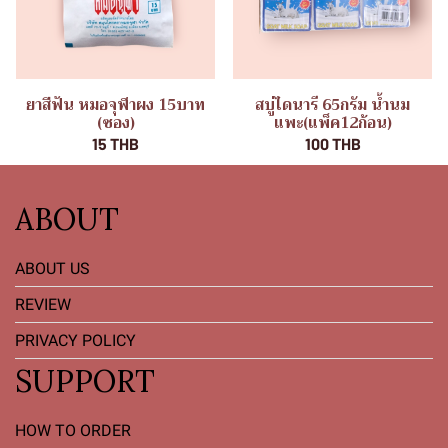
ยาสีฟัน หมอจุฬาผง 15บาท
สบู่ไดนารี 65กรัม น้ำนม
(ซอง)
แพะ(แพ็ค12ก้อน)
15 THB
100 THB
ABOUT
ABOUT US
REVIEW
PRIVACY POLICY
SUPPORT
HOW TO ORDER