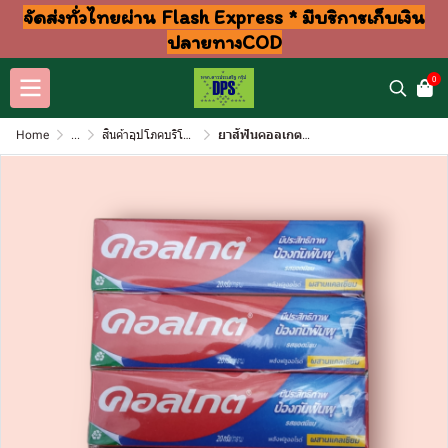
จัดส่งทั่วไทยผ่าน Flash Express * มีบริการเก็บเงิน
ปลายทางCOD
0
Home
...
สินค้าอุปโภคบริโภค แชมพู สบู่ แปรงฟัน
ยาสัฟันคอลเกต ยอดนิยม 20กรัม โหล