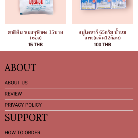
ยาสีฟัน หมอจุฬาผง 15บาท
สบู่ไดนารี 65กรัม น้ำนม
(ซอง)
แพะ(แพ็ค12ก้อน)
15 THB
100 THB
ABOUT
ABOUT US
REVIEW
PRIVACY POLICY
SUPPORT
HOW TO ORDER