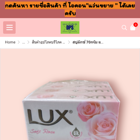
กดค้นหา รายชื่อสินค้า ที่ ไอคอน"แว่นขยาย " ได้เลย
ครับ
0
Home
...
สินค้าอุปโภคบริโภค แชมพู สบู่ แปรงฟัน
สบู่ลักซ์ 70กรัม แพ็ค4ก้อน ซอฟโรส