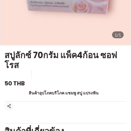
1/1
สบู่ลักซ์ 70กรัม แพ็ค4ก้อน ซอฟ
โรส
SKU : a172
ขายแล้ว 0 ชิ้น
50 THB
หมวดหมู่:
สินค้าอุปโภคบริโภค แชมพู สบู่ แปรงฟัน
แชร์