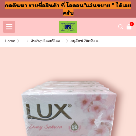
กดค้นหา รายชื่อสินค้า ที่ ไอคอน"แว่นขยาย " ได้เลย
ครับ
0
Home
...
สินค้าอุปโภคบริโภค แชมพู สบู่ แปรงฟัน
สบู่ลักซ์ 70กรัม แพ็ค4ก้อน เดวอยซากุระ