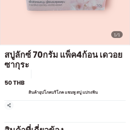
1/1
สบู่ลักซ์ 70กรัม แพ็ค4ก้อน เดวอย
ซากุระ
SKU : a173
ขายแล้ว 0 ชิ้น
50 THB
หมวดหมู่:
สินค้าอุปโภคบริโภค แชมพู สบู่ แปรงฟัน
แชร์