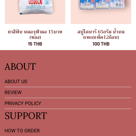
ยาสีฟัน หมอจุฬาผง 15บาท
สบู่ไดนารี 65กรัม น้ำนม
(ซอง)
แพะ(แพ็ค12ก้อน)
15 THB
100 THB
ABOUT
ABOUT US
REVIEW
PRIVACY POLICY
SUPPORT
HOW TO ORDER