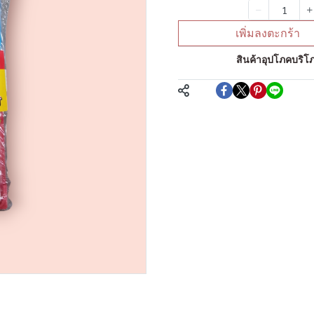
จำนวน
เพิ่มลงตะกร้า
หมวดหมู่:
สินค้าอุปโภคบริโภ
แชร์