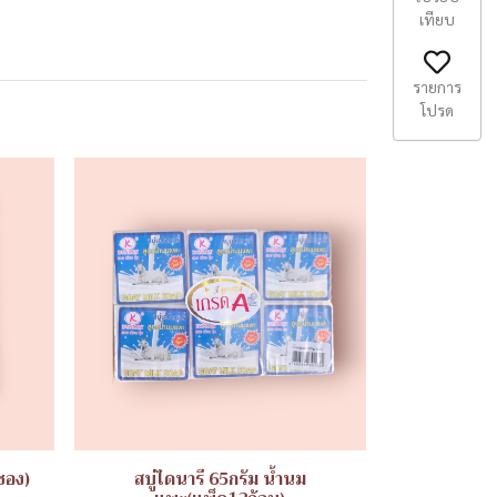
เทียบ
รายการ
โปรด
ซอง)
สบู่ไดนารี 65กรัม น้ำนม