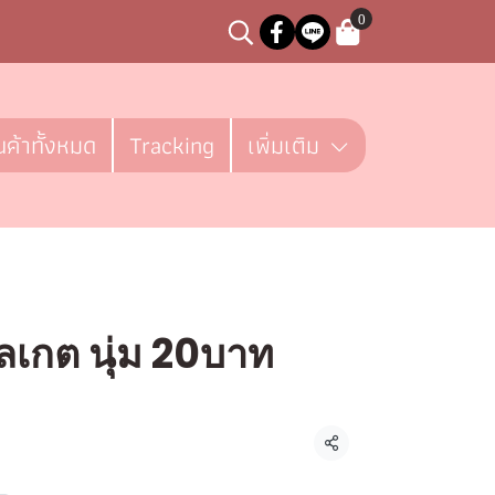
0
นค้าทั้งหมด
Tracking
เพิ่มเติม
ลเกต นุ่ม 20บาท
ชิ้น
แชร์