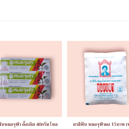
ฟันหมอจุฬา ดั้งเดิม 40กรัม โหล
ยาสีฟัน หมอจุฬาผง 15บาท (