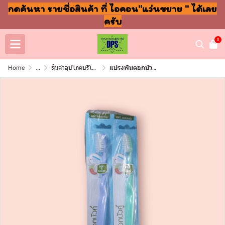
กดค้นหา รายชื่อสินค้า ที่ ไอคอน"แว่นขยาย " ได้เลย
ครับ
0
Home
...
สินค้าอุปโภคบริโภค แชมพู สบู่ แปรงฟัน
แปรงฟันดอกบัวคู่ ซอฟแอนคลีน โหล