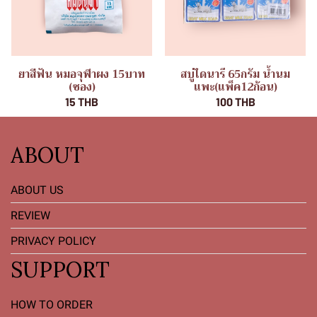
ยาสีฟัน หมอจุฬาผง 15บาท
สบู่ไดนารี 65กรัม น้ำนม
(ซอง)
แพะ(แพ็ค12ก้อน)
15 THB
100 THB
ABOUT
ABOUT US
REVIEW
PRIVACY POLICY
SUPPORT
HOW TO ORDER