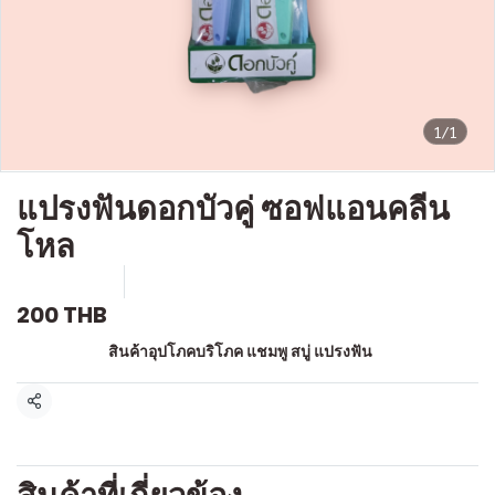
1/1
แปรงฟันดอกบัวคู่ ซอฟแอนคลีน
โหล
SKU : a206
ขายแล้ว 0 ชิ้น
200 THB
หมวดหมู่:
สินค้าอุปโภคบริโภค แชมพู สบู่ แปรงฟัน
แชร์