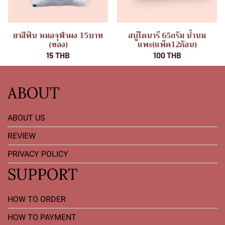
ยาสีฟัน หมอจุฬาผง 15บาท
สบู่ไดนารี 65กรัม น้ำนม
(ซอง)
แพะ(แพ็ค12ก้อน)
15 THB
100 THB
ABOUT
ABOUT US
REVIEW
PRIVACY POLICY
SUPPORT
HOW TO ORDER
HOW TO PAYMENT