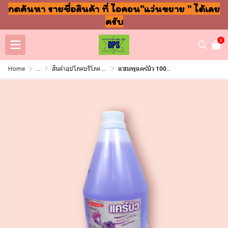
กดค้นหา รายชื่อสินค้า ที่ ไอคอน"แว่นขยาย " ได้เลย
ครับ
0
Home
...
สินค้าอุปโภคบริโภค แชมพู สบู่ แปรงฟัน
แชมพูแคร์บิว 1000มล อัญชัน