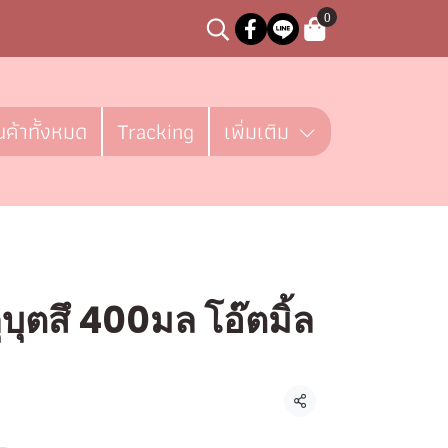
0
นค้าทั้งหมด
Tracking
เพิ่มเติม
ุบุตสึ 400มล โอ๊ตมิ้ล
ชิ้น
แชร์