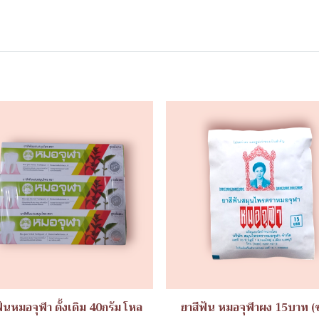
ฟันหมอจุฬา ดั้งเดิม 40กรัม โหล
ยาสีฟัน หมอจุฬาผง 15บาท (