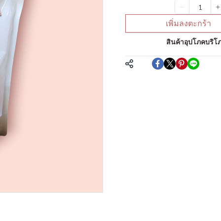
จำนวน
เพิ่มลงตะกร้า
หมวดหมู่:
สินค้าอุปโภคบริโภ
แชร์