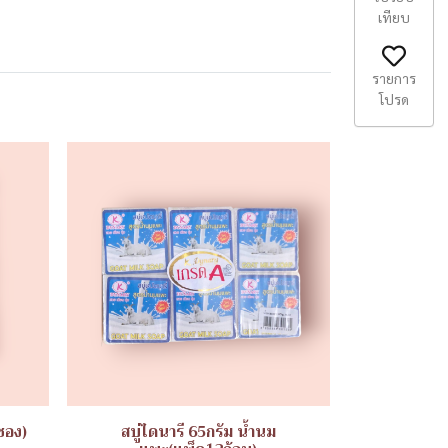
เทียบ
รายการ
โปรด
ซอง)
สบู่ไดนารี 65กรัม น้ำนม