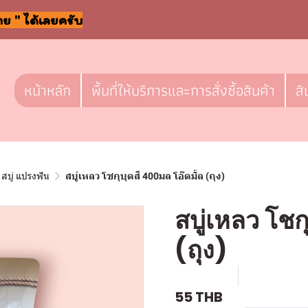
าย " ได้เลยครับ
หน้าหลัก
พื้นที่ให้บริการและการสั่งซื้อสินค้า
สิ
สบู่ แปรงฟัน
สบู่เหลว โชกุบุตสึ 400มล โอ๊ตมิ้ล (ถุง)
สบู่เหลว โชก
(ถุง)
SKU : a137
ขายแล้ว 0 
55 THB