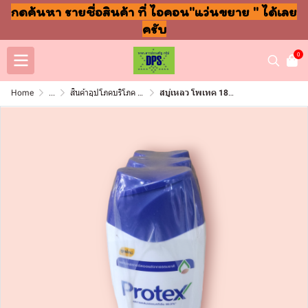
กดค้นหา รายชื่อสินค้า ที่ ไอคอน"แว่นขยาย " ได้เลย
ครับ
0
Home
...
สินค้าอุปโภคบริโภค แชมพู สบู่ แปรงฟัน
สบู่เหลว โพเทค 180มล พรอพโพลิส (ขวด)