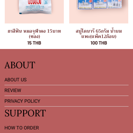
ยาสีฟัน หมอจุฬาผง 15บาท
สบู่ไดนารี 65กรัม น้ำนม
(ซอง)
แพะ(แพ็ค12ก้อน)
15 THB
100 THB
ABOUT
ABOUT US
REVIEW
PRIVACY POLICY
SUPPORT
HOW TO ORDER