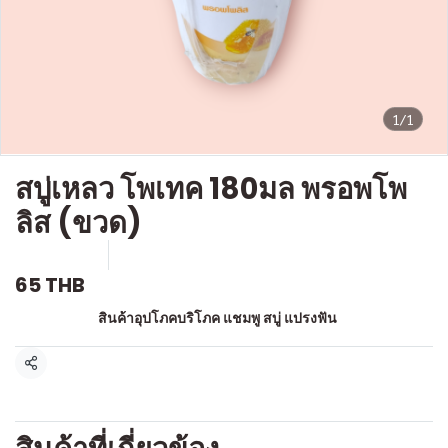
1/1
สบู่เหลว โพเทค 180มล พรอพโพ
ลิส (ขวด)
SKU : a128
ขายแล้ว 0 ชิ้น
65 THB
หมวดหมู่:
สินค้าอุปโภคบริโภค แชมพู สบู่ แปรงฟัน
แชร์