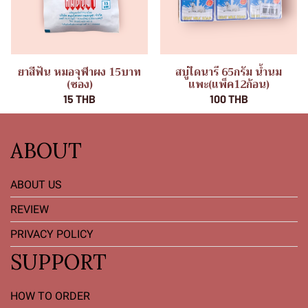
ยาสีฟัน หมอจุฬาผง 15บาท
สบู่ไดนารี 65กรัม น้ำนม
(ซอง)
แพะ(แพ็ค12ก้อน)
15 THB
100 THB
ABOUT
ABOUT US
REVIEW
PRIVACY POLICY
SUPPORT
HOW TO ORDER