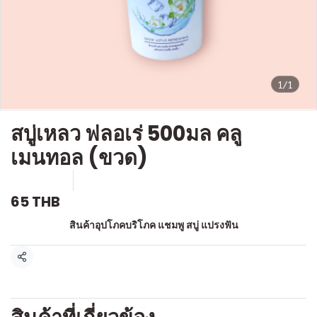
1/1
สบู่เหลว ฟลอเร่ 500มล คลู
เมนทอล (ขวด)
SKU : a117
ขายแล้ว 0 ชิ้น
65 THB
หมวดหมู่:
สินค้าอุปโภคบริโภค แชมพู สบู่ แปรงฟัน
แชร์