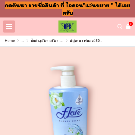
กดค้นหา รายชื่อสินค้า ที่ ไอคอน"แว่นขยาย " ได้เลย
ครับ
0
Home
...
สินค้าอุปโภคบริโภค แชมพู สบู่ แปรงฟัน
สบู่เหลว ฟลอเร่ 500มล คลูเมนทอล (ขวด)