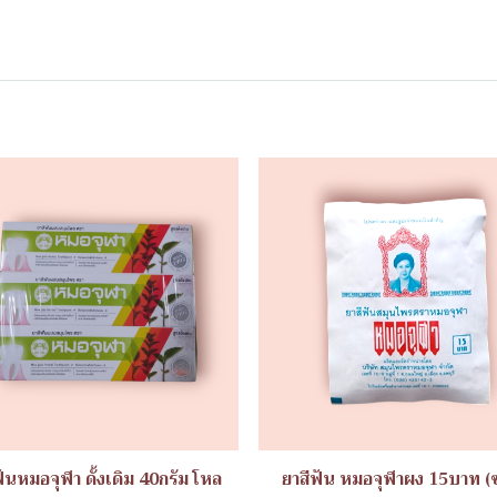
ฟันหมอจุฬา ดั้งเดิม 40กรัม โหล
ยาสีฟัน หมอจุฬาผง 15บาท (