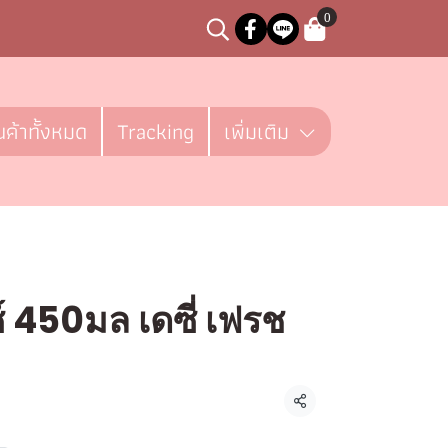
0
นค้าทั้งหมด
Tracking
เพิ่มเติม
ซ์ 450มล เดซี่ เฟรช
ชิ้น
แชร์