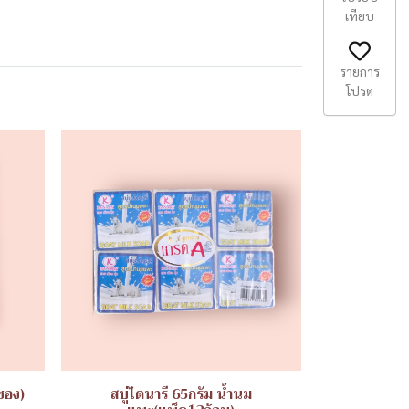
เทียบ
รายการ
โปรด
ซอง)
สบู่ไดนารี 65กรัม น้ำนม