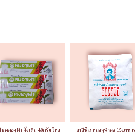
ฟันหมอจุฬา ดั้งเดิม 40กรัม โหล
ยาสีฟัน หมอจุฬาผง 15บาท (