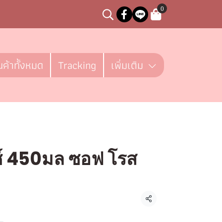
0
นค้าทั้งหมด
Tracking
เพิ่มเติม
กซ์ 450มล ซอฟ โรส
ชิ้น
แชร์