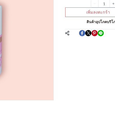
จำนวน
เพิ่มลงตะกร้า
หมวดหมู่:
สินค้าอุปโภคบริโภ
แชร์