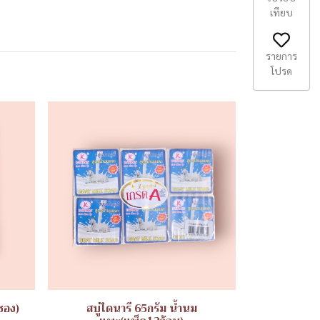
เทียบ
รายการ
โปรด
ซอง)
สบู่ไดนารี 65กรัม น้ำนม