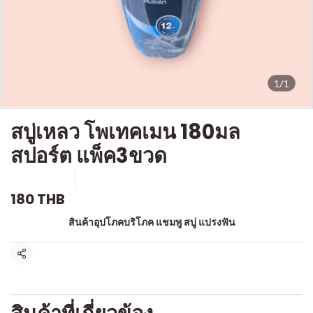
1/1
สบู่เหลว โพเทคเมน 180มล
สปอร์ต แพ็ค3ขวด
SKU : a127
ขายแล้ว 0 ชิ้น
180 THB
หมวดหมู่:
สินค้าอุปโภคบริโภค แชมพู สบู่ แปรงฟัน
แชร์