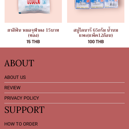
ยาสีฟัน หมอจุฬาผง 15บาท
สบู่ไดนารี 65กรัม น้ำนม
(ซอง)
แพะ(แพ็ค12ก้อน)
15 THB
100 THB
ABOUT
ABOUT US
REVIEW
PRIVACY POLICY
SUPPORT
HOW TO ORDER