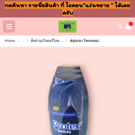
กดค้นหา รายชื่อสินค้า ที่ ไอคอน"แว่นขยาย " ได้เลย
ครับ
0
Home
...
สินค้าอุปโภคบริโภค แชมพู สบู่ แปรงฟัน
สบู่เหลว โพเทคเมน 180มล สปอร์ต แพ็ค3ขวด