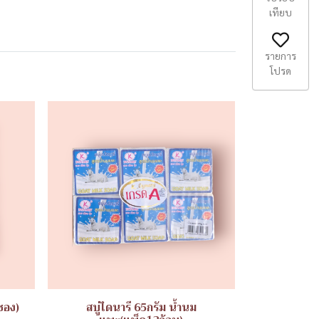
เทียบ
รายการ
โปรด
ซอง)
สบู่ไดนารี 65กรัม น้ำนม