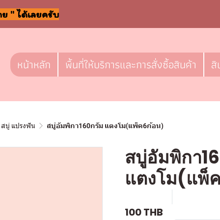
าย " ได้เลยครับ
หน้าหลัก
พื้นที่ให้บริการและการสั่งซื้อสินค้า
สิ
สบู่ แปรงฟัน
สบู่อัมพิกา160กรัม แตงโม(แพ็ค6ก้อน)
สบู่อัมพิกา1
แตงโม(แพ็ค
SKU : a076
ขายแล้ว 0 
100 THB