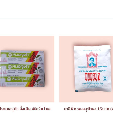
ฟันหมอจุฬา ดั้งเดิม 40กรัม โหล
ยาสีฟัน หมอจุฬาผง 15บาท (