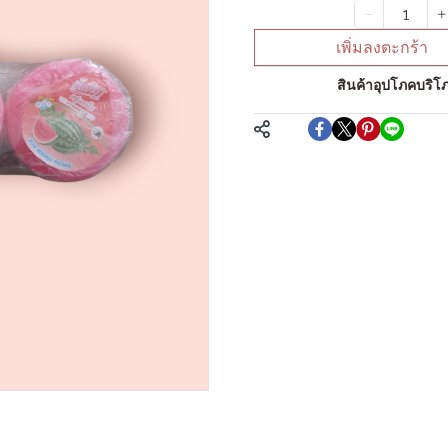
จำนวน
เพิ่มลงตะกร้า
หมวดหมู่:
สินค้าอุปโภคบริโภ
แชร์