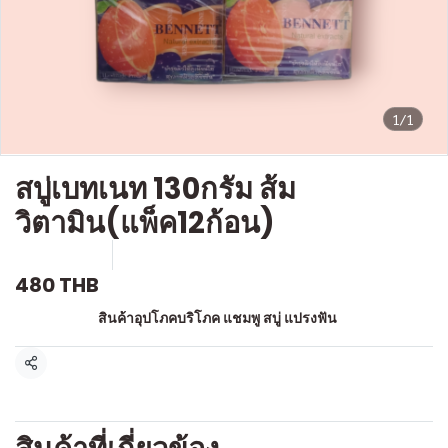
1/1
สบู่เบทเนท 130กรัม ส้ม
วิตามิน(แพ็ค12ก้อน)
SKU : a082
ขายแล้ว 0 ชิ้น
480 THB
หมวดหมู่:
สินค้าอุปโภคบริโภค แชมพู สบู่ แปรงฟัน
แชร์