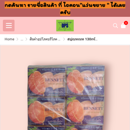
กดค้นหา รายชื่อสินค้า ที่ ไอคอน"แว่นขยาย " ได้เลย
ครับ
0
Home
...
สินค้าอุปโภคบริโภค แชมพู สบู่ แปรงฟัน
สบู่เบทเนท 130กรัม ส้มวิตามิน(แพ็ค12ก้อน)