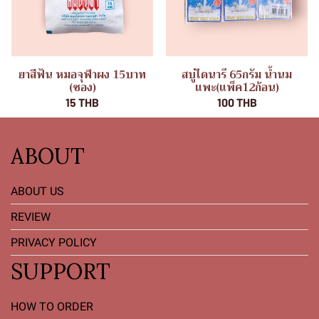
ยาสีฟัน หมอจุฬาผง 15บาท
สบู่ไดนารี 65กรัม น้ำนม
(ซอง)
แพะ(แพ็ค12ก้อน)
15 THB
100 THB
ABOUT
ABOUT US
REVIEW
PRIVACY POLICY
SUPPORT
HOW TO ORDER