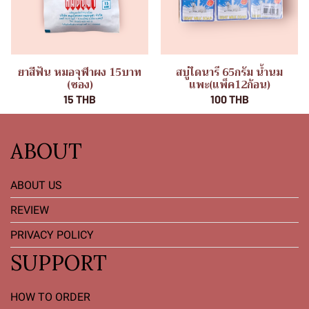
ยาสีฟัน หมอจุฬาผง 15บาท
สบู่ไดนารี 65กรัม น้ำนม
(ซอง)
แพะ(แพ็ค12ก้อน)
15 THB
100 THB
ABOUT
ABOUT US
REVIEW
PRIVACY POLICY
SUPPORT
HOW TO ORDER