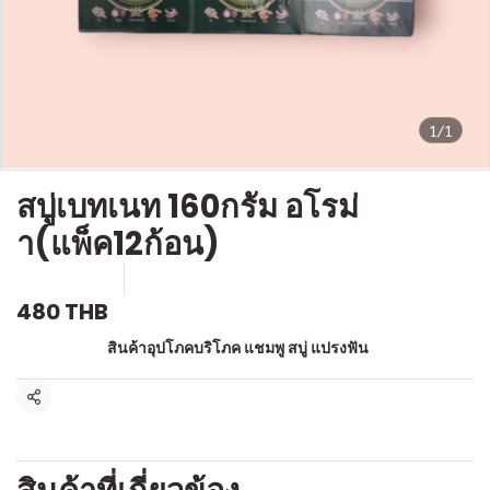
1/1
สบู่เบทเนท 160กรัม อโรม่
า(แพ็ค12ก้อน)
SKU : a084
ขายแล้ว 0 ชิ้น
480 THB
หมวดหมู่:
สินค้าอุปโภคบริโภค แชมพู สบู่ แปรงฟัน
แชร์