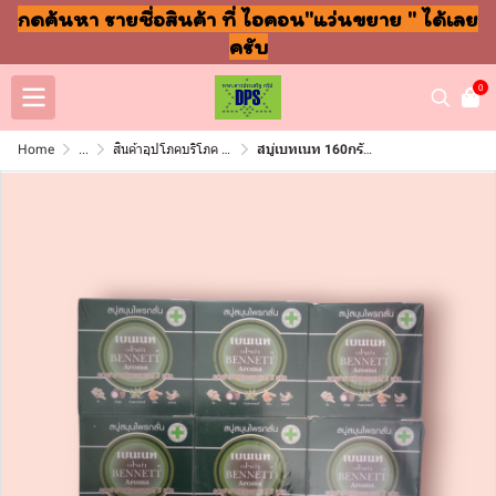
กดค้นหา รายชื่อสินค้า ที่ ไอคอน"แว่นขยาย " ได้เลย
ครับ
0
Home
...
สินค้าอุปโภคบริโภค แชมพู สบู่ แปรงฟัน
สบู่เบทเนท 160กรัม อโรม่า(แพ็ค12ก้อน)