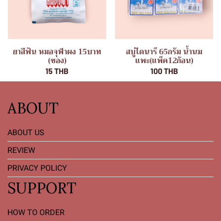
ยาสีฟัน หมอจุฬาผง 15บาท
สบู่ไดนารี 65กรัม น้ำนม
(ซอง)
แพะ(แพ็ค12ก้อน)
15 THB
100 THB
ABOUT
ABOUT US
REVIEW
PRIVACY POLICY
SUPPORT
HOW TO ORDER