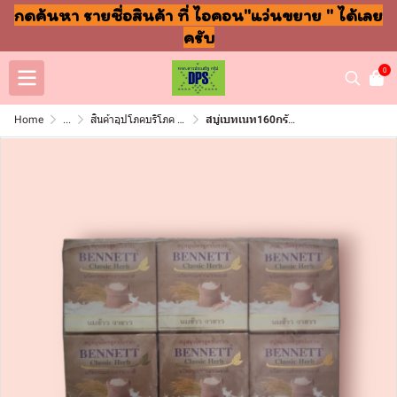
กดค้นหา รายชื่อสินค้า ที่ ไอคอน"แว่นขยาย " ได้เลย
ครับ
0
Home
...
สินค้าอุปโภคบริโภค แชมพู สบู่ แปรงฟัน
สบู่เบทเนท160กรัม นมข้าวงาขาว(แพ็ค12ก้อน)