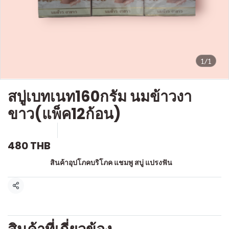
1/1
สบู่เบทเนท160กรัม นมข้าวงา
ขาว(แพ็ค12ก้อน)
SKU : a085
ขายแล้ว 0 ชิ้น
480 THB
หมวดหมู่:
สินค้าอุปโภคบริโภค แชมพู สบู่ แปรงฟัน
แชร์