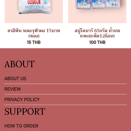
ยาสีฟัน หมอจุฬาผง 15บาท
สบู่ไดนารี 65กรัม น้ำนม
(ซอง)
แพะ(แพ็ค12ก้อน)
15 THB
100 THB
ABOUT
ABOUT US
REVIEW
PRIVACY POLICY
SUPPORT
HOW TO ORDER