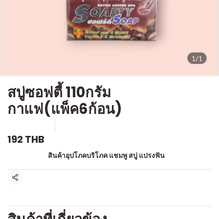
1/1
สบู่ซอฟตี้ 110กรัม
กาแฟ(แพ็ค6ก้อน)
SKU : a089
ขายแล้ว 0 ชิ้น
192 THB
หมวดหมู่:
สินค้าอุปโภคบริโภค แชมพู สบู่ แปรงฟัน
แชร์