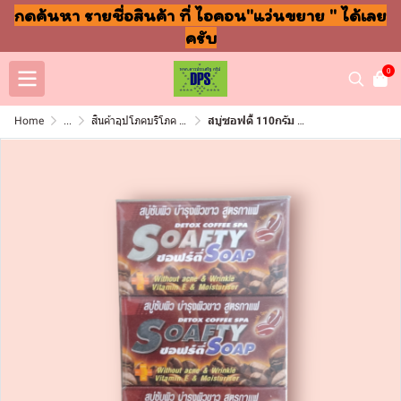
กดค้นหา รายชื่อสินค้า ที่ ไอคอน"แว่นขยาย " ได้เลย
ครับ
0
Home
...
สินค้าอุปโภคบริโภค แชมพู สบู่ แปรงฟัน
สบู่ซอฟตี้ 110กรัม กาแฟ(แพ็ค6ก้อน)