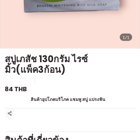
1/1
สบู่เภสัช 130กรัม ไรซ์
มิ้ว(แพ็ค3ก้อน)
SKU : a055
ขายแล้ว 0 ชิ้น
84 THB
หมวดหมู่:
สินค้าอุปโภคบริโภค แชมพู สบู่ แปรงฟัน
แชร์