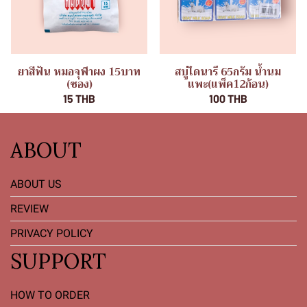
ยาสีฟัน หมอจุฬาผง 15บาท
สบู่ไดนารี 65กรัม น้ำนม
(ซอง)
แพะ(แพ็ค12ก้อน)
15 THB
100 THB
ABOUT
ABOUT US
REVIEW
PRIVACY POLICY
SUPPORT
HOW TO ORDER