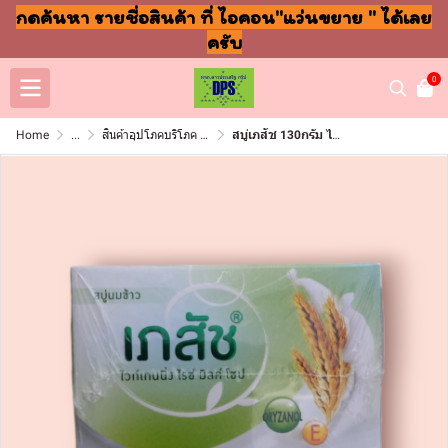
กดค้นหา รายชื่อสินค้า ที่ ไอคอน"แว่นขยาย " ได้เลย
ครับ
0
Home
...
สินค้าอุปโภคบริโภค แชมพู สบู่ แปรงฟัน
สบู่เภสัช 130กรัม ไรซ์ มิ้ว(แพ็ค3ก้อน)