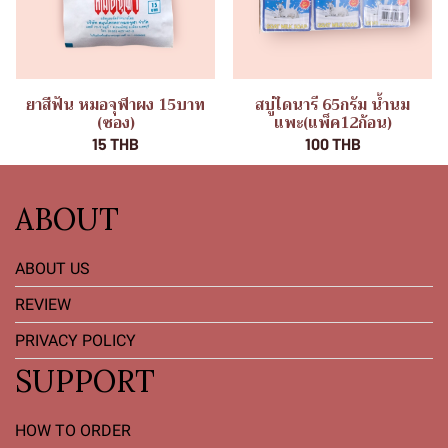
ยาสีฟัน หมอจุฬาผง 15บาท
สบู่ไดนารี 65กรัม น้ำนม
(ซอง)
แพะ(แพ็ค12ก้อน)
15 THB
100 THB
ABOUT
ABOUT US
REVIEW
PRIVACY POLICY
SUPPORT
HOW TO ORDER