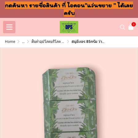
กดค้นหา รายชื่อสินค้า ที่ ไอคอน"แว่นขยาย " ได้เลย
ครับ
0
Home
...
สินค้าอุปโภคบริโภค แชมพู สบู่ แปรงฟัน
สบู่อิงอร 85กรัม ว่านหางจระเข้(แพ็ค6ก้อน)