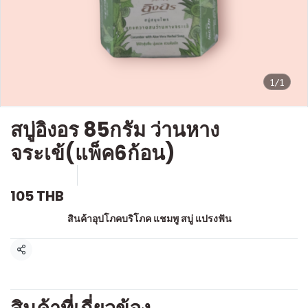
1/1
สบู่อิงอร 85กรัม ว่านหาง
จระเข้(แพ็ค6ก้อน)
SKU : a066
ขายแล้ว 0 ชิ้น
105 THB
หมวดหมู่:
สินค้าอุปโภคบริโภค แชมพู สบู่ แปรงฟัน
แชร์