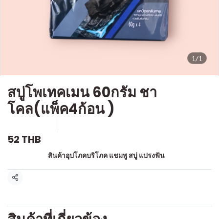
1/1
สบู่โพเทคเมน 60กรัม ชา
โคล(แพ็ค4ก้อน )
SKU : a035
ขายแล้ว 0 ชิ้น
52 THB
หมวดหมู่:
สินค้าอุปโภคบริโภค แชมพู สบู่ แปรงฟัน
แชร์