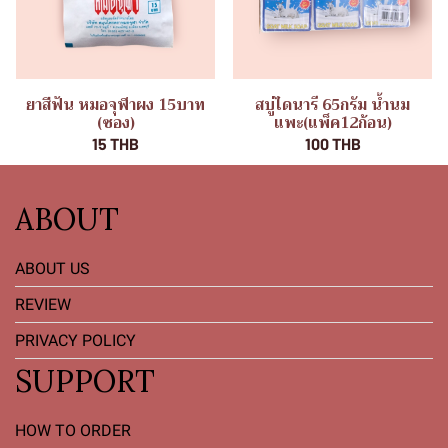
ยาสีฟัน หมอจุฬาผง 15บาท
สบู่ไดนารี 65กรัม น้ำนม
(ซอง)
แพะ(แพ็ค12ก้อน)
15 THB
100 THB
ABOUT
ABOUT US
REVIEW
PRIVACY POLICY
SUPPORT
HOW TO ORDER