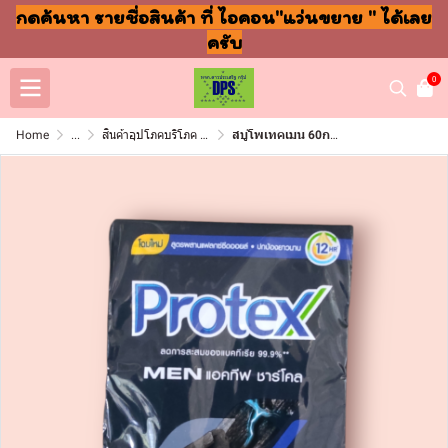
กดค้นหา รายชื่อสินค้า ที่ ไอคอน"แว่นขยาย " ได้เลย
ครับ
0
Home
...
สินค้าอุปโภคบริโภค แชมพู สบู่ แปรงฟัน
สบู่โพเทคเมน 60กรัม ชาโคล(แพ็ค4ก้อน )