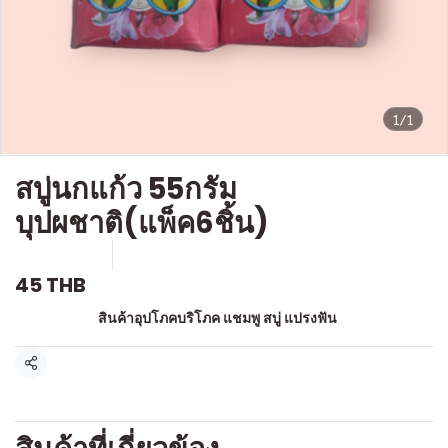
1/1
สบู่นกแก้ว 55กรัม
บุปผชาติ(แพ็ค6ชิ้น)
SKU : a002
ขายแล้ว 0 ชิ้น
45 THB
หมวดหมู่:
สินค้าอุปโภคบริโภค แชมพู สบู่ แปรงฟัน
แชร์