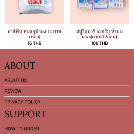
ยาสีฟัน หมอจุฬาผง 15บาท
สบู่ไดนารี 65กรัม น้ำนม
(ซอง)
แพะ(แพ็ค12ก้อน)
15 THB
100 THB
ABOUT
ABOUT US
REVIEW
PRIVACY POLICY
SUPPORT
HOW TO ORDER