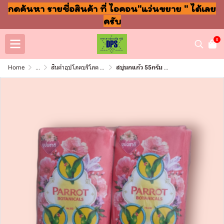
กดค้นหา รายชื่อสินค้า ที่ ไอคอน"แว่นขยาย " ได้เลย
ครับ
0
Home
...
สินค้าอุปโภคบริโภค แชมพู สบู่ แปรงฟัน
สบู่นกแก้ว 55กรัม บุปผชาติ(แพ็ค6ชิ้น)