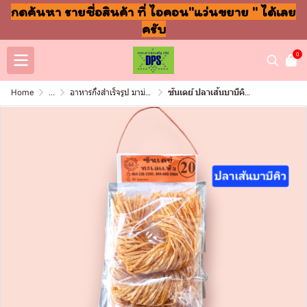
กดค้นหา รายชื่อสินค้า ที่ ไอคอน"แว่นขยาย " ได้เลย
ครับ
0
Home
...
อาหารกึ่งสำเร็จรูป มาม่า ปลากระป๋อง
ซันเดย์ ปลาเส้นบาบีคิว20 แผง6ซอง