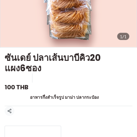
1/1
ซันเดย์ ปลาเส้นบาบีคิว20
แผง6ซอง
SKU : l578
ขายแล้ว 0 ชิ้น
100 THB
หมวดหมู่:
อาหารกึ่งสำเร็จรูป มาม่า ปลากระป๋อง
แชร์
รายละเอียดสินค้า