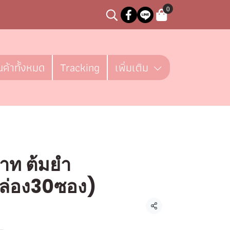
0
นค้าทั้งหมด
Tracking
เพิ่มเติม
าท ต้มยำ
กล่อง30ซอง)
ิ้น
แชร์