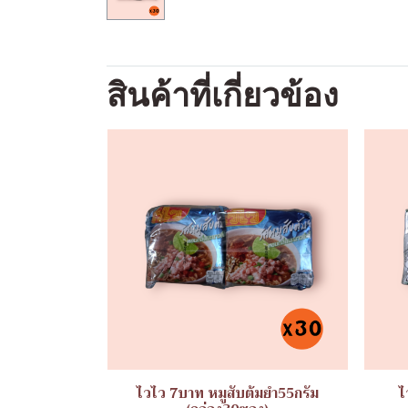
สินค้าที่เกี่ยวข้อง
ไวไว 7บาท หมูสับต้มยำ55กรัม
ไ