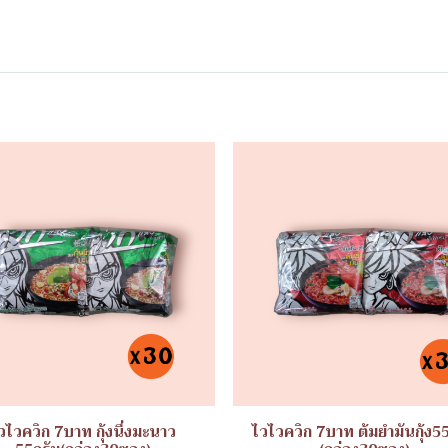
วไวควิก 7บาท กุ้งนึ่งมะนาว
ไวไวควิก 7บาท ต้มยำมันกุ้ง5