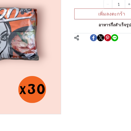
จำนวน
เพิ่มลงตะกร้า
หมวดหมู่:
อาหารกึ่งสำเร็จรู
แชร์