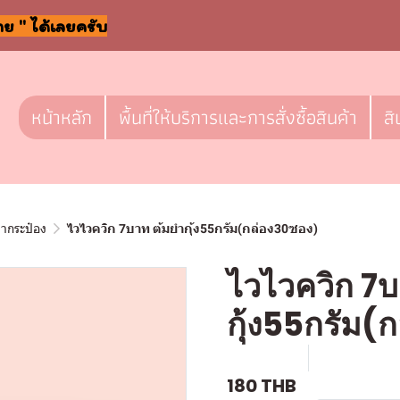
าย " ได้เลยครับ
หน้าหลัก
พื้นที่ให้บริการและการสั่งซื้อสินค้า
สิ
ลากระป๋อง
ไวไวควิก 7บาท ต้มยำกุ้ง55กรัม(กล่อง30ซอง)
ไวไวควิก 7บ
กุ้ง55กรัม(
SKU : l029
ขายแล้ว 1 ช
180 THB