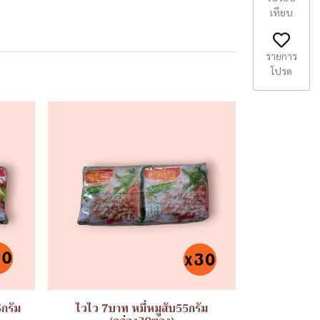
เทียบ
รายการ
โปรด
5กรัม
ไวไว 7บาท หมี่หมูสับ55กรัม