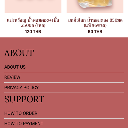
แม่เหรียญ น้ำหอมดอง+เนื้อ
นกขั้วโลก น้ำหอมดอง 850มล
250มล (โหล)
(แพ็ค6ขวด)
120 THB
60 THB
ABOUT
ABOUT US
REVIEW
PRIVACY POLICY
SUPPORT
HOW TO ORDER
HOW TO PAYMENT