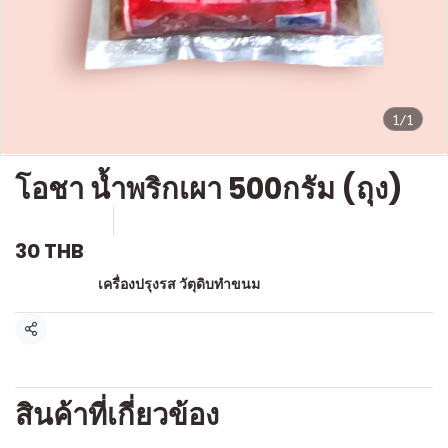
1/1
โอชา น้ำพริกเผา 500กรัม (ถุง)
SKU : g324
ขายแล้ว 0 ชิ้น
30 THB
หมวดหมู่:
เครื่องปรุงรส วัตุดิบทำขนม
แชร์
สินค้าที่เกี่ยวข้อง