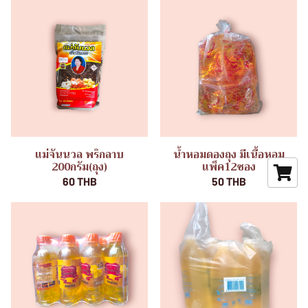
แม่จันนวล พริกลาบ
น้ำหอมดองถุง มีเนื้อหอม
200กรัม(ถุง)
แพ็ค12ซอง
60 THB
50 THB