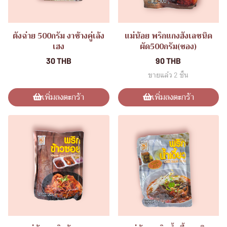
ตังฉ่าย 500กรัม งาช้างคู่เล้ง
แม่น้อย พริกแกงฮังเลชนิด
เฮง
ผัด500กรัม(ซอง)
30 THB
90 THB
ขายแล้ว 2 ชิ้น
เพิ่มลงตะกร้า
เพิ่มลงตะกร้า