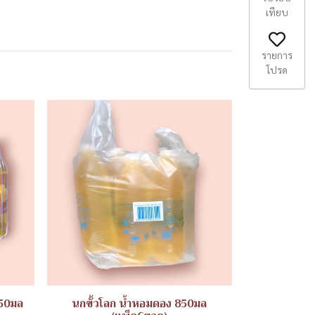
เทียบ
รายการ
โปรด
250มล
นกขั้วโลก น้ำหอมดอง 850มล