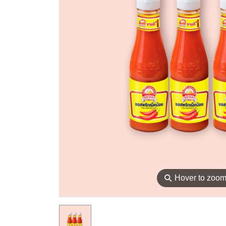
⚲
Hover to zoo