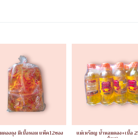
มดองถุง มีเนื้อหอม แพ็ค12ซอง
แม่เหรียญ น้ำหอมดอง+เนื้อ 