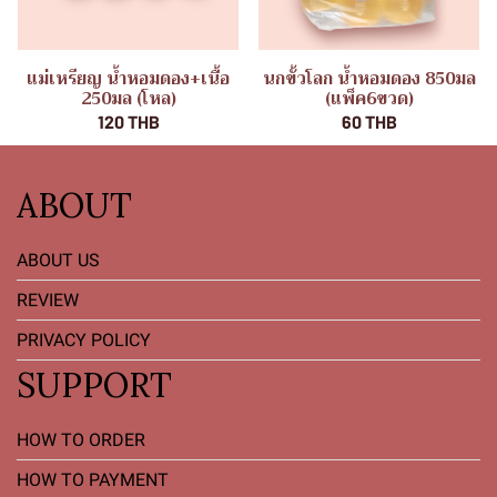
แม่เหรียญ น้ำหอมดอง+เนื้อ
นกขั้วโลก น้ำหอมดอง 850มล
250มล (โหล)
(แพ็ค6ขวด)
120 THB
60 THB
ABOUT
ABOUT US
REVIEW
PRIVACY POLICY
SUPPORT
HOW TO ORDER
HOW TO PAYMENT