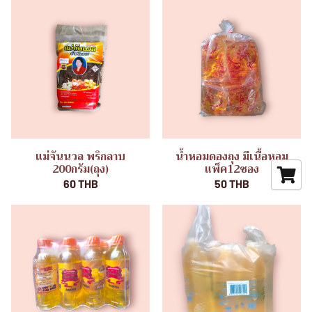
แม่จันนวล พริกลาบ
น้ำหอมดองถุง มีเนื้อหอม
200กรัม(ถุง)
แพ็ค12ซอง
60 THB
50 THB