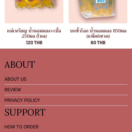
แม่เหรียญ น้ำหอมดอง+เนื้อ
นกขั้วโลก น้ำหอมดอง 850มล
250มล (โหล)
(แพ็ค6ขวด)
120 THB
60 THB
ABOUT
ABOUT US
REVIEW
PRIVACY POLICY
SUPPORT
HOW TO ORDER