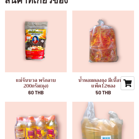
สินค้าที่เกี่ยวข้อง
แม่จันนวล พริกลาบ
น้ำหอมดองถุง มีเนื้อหอม
200กรัม(ถุง)
แพ็ค12ซอง
60 THB
50 THB