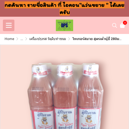
กดค้นหา รายชื่อสินค้า ที่ ไอคอน"แว่นขยาย " ได้เลย
ครับ
0
Home
...
เครื่องปรุงรส วัตุดิบทำขนม
ไทเกอร์สมาย สูตรเต้าหู้ยี้ 280มล(แพ็ค12ขวด)