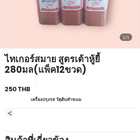
1/1
ไทเกอร์สมาย สูตรเต้าหู้ยี้
280มล(แพ็ค12ขวด)
SKU : g394
ขายแล้ว 0 ชิ้น
250 THB
หมวดหมู่:
เครื่องปรุงรส วัตุดิบทำขนม
แชร์