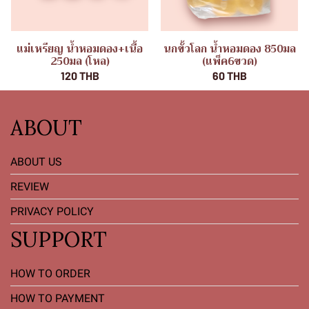
แม่เหรียญ น้ำหอมดอง+เนื้อ
นกขั้วโลก น้ำหอมดอง 850มล
250มล (โหล)
(แพ็ค6ขวด)
120 THB
60 THB
ABOUT
ABOUT US
REVIEW
PRIVACY POLICY
SUPPORT
HOW TO ORDER
HOW TO PAYMENT