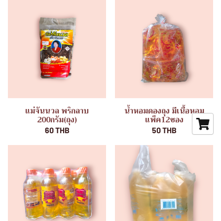
แม่จันนวล พริกลาบ
น้ำหอมดองถุง มีเนื้อหอม
200กรัม(ถุง)
แพ็ค12ซอง
60 THB
50 THB