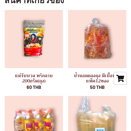
สินค้าที่เกี่ยวข้อง
แม่จันนวล พริกลาบ
น้ำหอมดองถุง มีเนื้อหอม
200กรัม(ถุง)
แพ็ค12ซอง
60 THB
50 THB