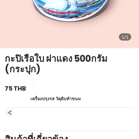
1/1
กะปิเรือใบ ฝาแดง 500กรัม
(กระปุก)
SKU : g701
ขายแล้ว 0 ชิ้น
75 THB
หมวดหมู่:
เครื่องปรุงรส วัตุดิบทำขนม
แชร์