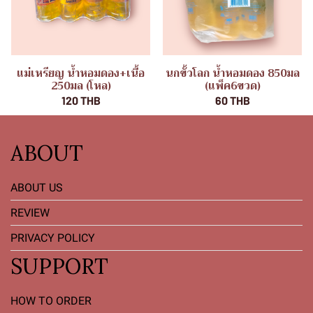
แม่เหรียญ น้ำหอมดอง+เนื้อ
นกขั้วโลก น้ำหอมดอง 850มล
250มล (โหล)
(แพ็ค6ขวด)
120 THB
60 THB
ABOUT
ABOUT US
REVIEW
PRIVACY POLICY
SUPPORT
HOW TO ORDER