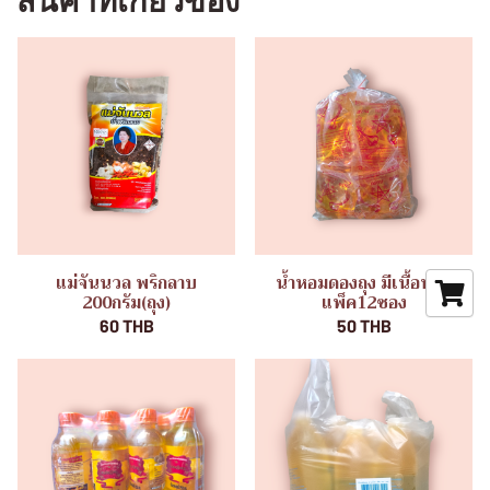
สินค้าที่เกี่ยวข้อง
แม่จันนวล พริกลาบ
น้ำหอมดองถุง มีเนื้อหอม
200กรัม(ถุง)
แพ็ค12ซอง
60 THB
50 THB