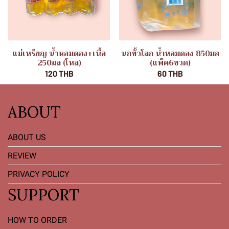
แม่เหรียญ น้ำหอมดอง+เนื้อ
นกขั้วโลก น้ำหอมดอง 850มล
250มล (โหล)
(แพ็ค6ขวด)
120 THB
60 THB
ABOUT
ABOUT US
REVIEW
PRIVACY POLICY
SUPPORT
HOW TO ORDER