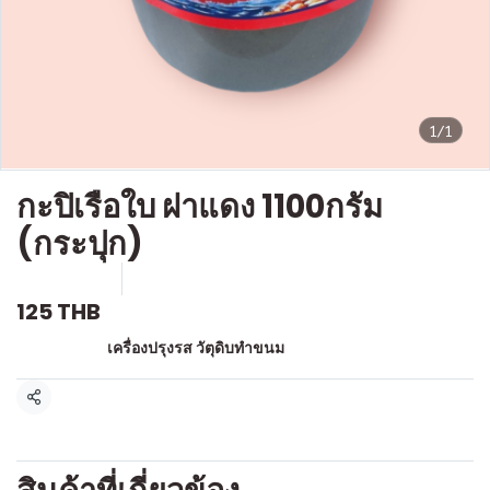
1/1
กะปิเรือใบ ฝาแดง 1100กรัม
(กระปุก)
SKU : g702
ขายแล้ว 0 ชิ้น
125 THB
หมวดหมู่:
เครื่องปรุงรส วัตุดิบทำขนม
แชร์